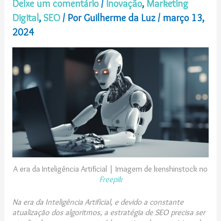
Deixe um comentário
/
Inovação
,
Marketing
Digital
,
SEO
/ Por
Guilherme da Luz
/
março 13,
2024
A era da Inteligência Artificial | Imagem de kenshinstock no
Freepik
Na era da Inteligência Artificial, e devido a constante
atualização dos algoritmos, a estratégia de SEO precisa ser