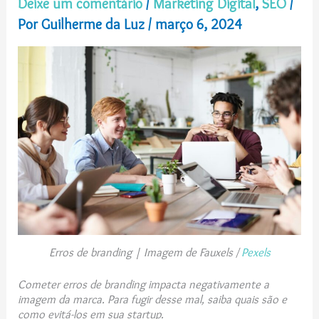
Deixe um comentário
/
Marketing Digital
,
SEO
/
Por
Guilherme da Luz
/
março 6, 2024
Erros de branding | Imagem de Fauxels /
Pexels
Cometer erros de branding impacta negativamente a
imagem da marca. Para fugir desse mal, saiba quais são e
como evitá-los em sua startup.