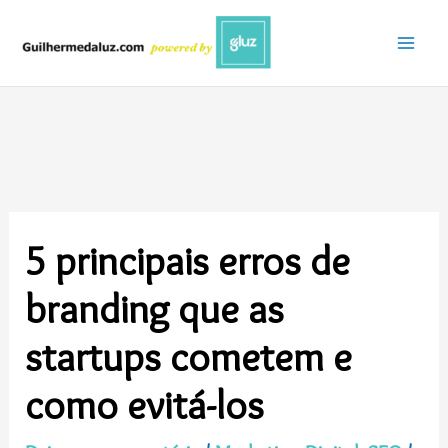
Ir
para
o
conteúdo
5 principais erros de
branding que as
startups cometem e
como evitá-los