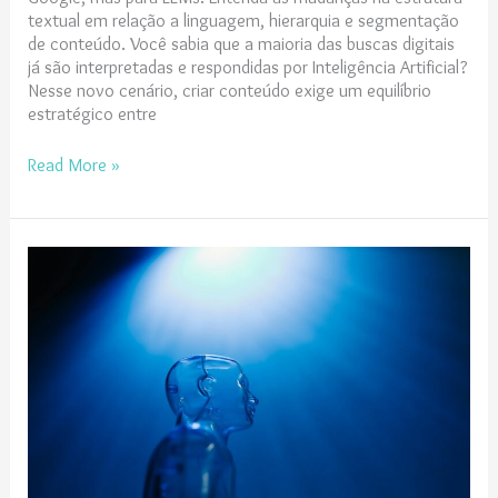
textual em relação a linguagem, hierarquia e segmentação
de conteúdo. Você sabia que a maioria das buscas digitais
já são interpretadas e respondidas por Inteligência Artificial?
Nesse novo cenário, criar conteúdo exige um equilíbrio
estratégico entre
Read More »
Gemini
IA:
a
importância
da
otimização
de
imagens
para
a
Inteligência