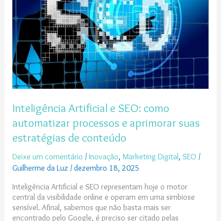
como
automatizar
processos
e
aprimorar
suas
estratégias
de
conteúdo
Inteligência Artificial e SEO: como
automatizar processos e aprimorar suas
estratégias de conteúdo
Deixe um comentário
/
Inovação
,
Marketing Digital
,
SEO
/
Guilherme da Luz
/
dezembro 18, 2025
Inteligência Artificial e SEO representam hoje o motor
central da visibilidade online e operam em uma simbiose
sensível. Afinal, sabemos que não basta mais ser
encontrado pelo Google, é preciso ser citado pelas