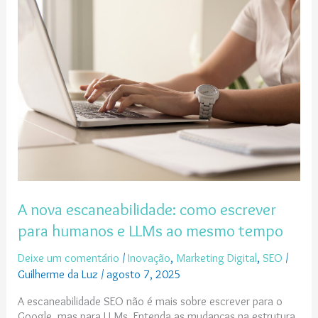
nova
escaneabilidade:
como
escrever
para
humanos
e
LLMs
ao
mesmo
tempo
A nova escaneabilidade: como escrever
para humanos e LLMs ao mesmo tempo
Deixe um comentário
/
Inovação
,
Marketing Digital
,
SEO
/
Guilherme da Luz
/
agosto 7, 2025
A escaneabilidade SEO não é mais sobre escrever para o
Google, mas para LLMs. Entenda as mudanças na estrutura