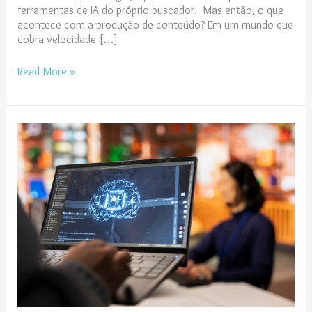
ferramentas de IA do próprio buscador. Mas então, o que
acontece com a produção de conteúdo? Em um mundo que
cobra velocidade […]
Read More »
Otimização
para
Experiências
Generativas:
dominar
o
GEO
é
crucial
para
manter
a
competitividade