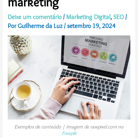
marketing
Deixe um comentário
/
Marketing Digital
,
SEO
/
Por
Guilherme da Luz
/
setembro 19, 2024
Exemplos de conteúdo | Imagem de rawpixel.com no
Freepik