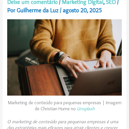
Deixe um comentário
/
Marketing Digital
,
SEO
/
Por
Guilherme da Luz
/
agosto 20, 2025
Marketing de conteúdo para pequenas empresas | Imagem
de Christian Hume no
Unsplash
O marketing de conteúdo para pequenas empresas é uma
das estratégias mais eficazes para atrair clientes e crescer