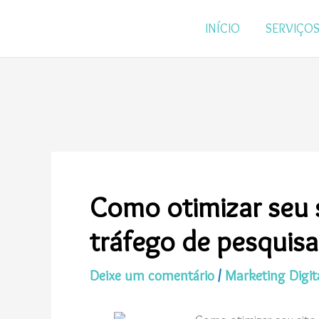
Ir
para
INÍCIO
SERVIÇO
o
conteúdo
Como otimizar seu 
tráfego de pesquis
Deixe um comentário
/
Marketing Digit