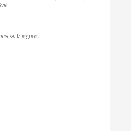
vel.
o.
rene ou Evergreen.