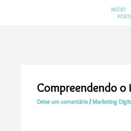
Ir
INÍCIO
para
PORT
o
conteúdo
Compreendendo o im
Deixe um comentário
/
Marketing Digit