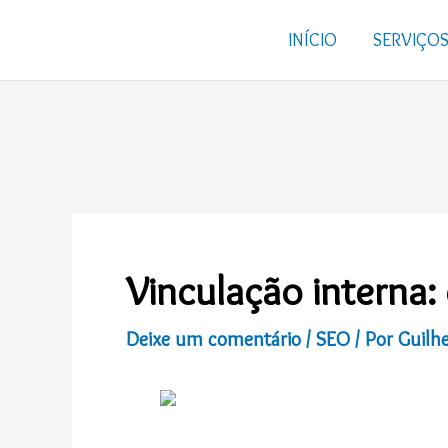
Ir
para
INÍCIO
SERVIÇO
o
conteúdo
Vinculação interna:
Deixe um comentário
/
SEO
/ Por
Guilh