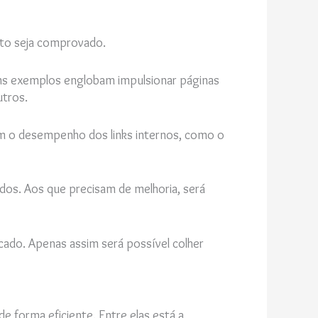
xito seja comprovado.
uns exemplos englobam impulsionar páginas
utros.
m o desempenho dos links internos, como o
ados. Aos que precisam de melhoria, será
cado. Apenas assim será possível colher
 forma eficiente. Entre elas está a