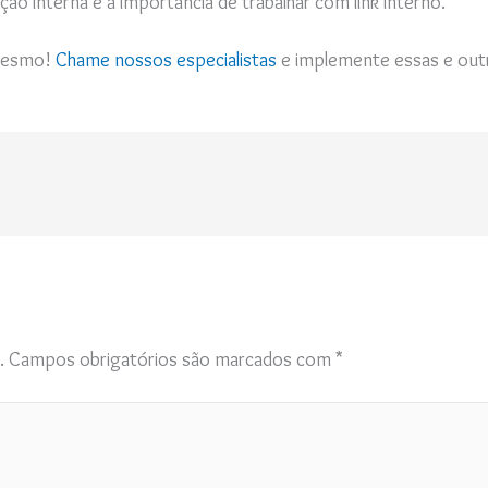
ção interna e a importância de trabalhar com link interno.
 mesmo!
Chame nossos especialistas
e implemente essas e out
.
Campos obrigatórios são marcados com
*