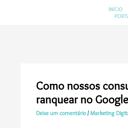
Ir
INÍCIO
para
PORT
o
conteúdo
Como nossos consul
ranquear no Googl
Deixe um comentário
/
Marketing Digit