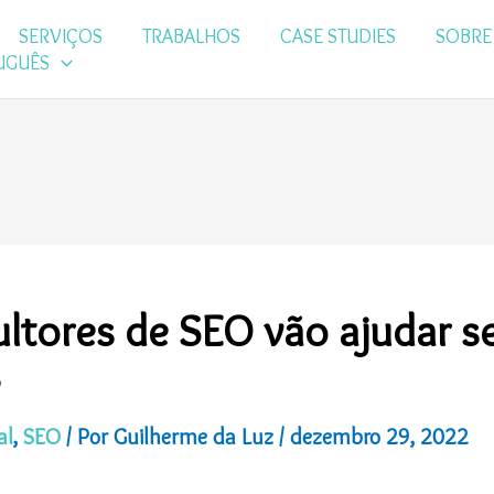
SERVIÇOS
TRABALHOS
CASE STUDIES
SOBRE
UGUÊS
tores de SEO vão ajudar s
e
al
,
SEO
/ Por
Guilherme da Luz
/
dezembro 29, 2022