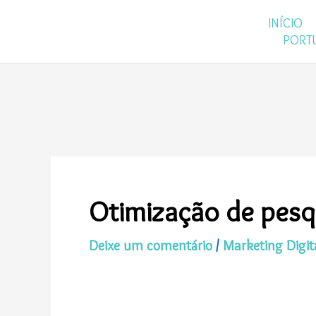
Ir
INÍCIO
para
PORT
o
conteúdo
Otimização de pesq
Deixe um comentário
/
Marketing Digit