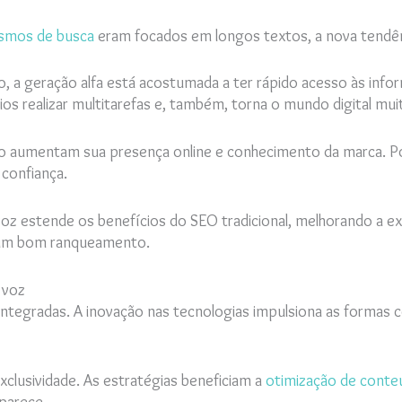
smos de busca
eram focados em longos textos, a nova tendênc
, a geração alfa está acostumada a ter rápido acesso às inf
rios realizar multitarefas e, também, torna o mundo digital mui
o aumentam sua presença online e conhecimento da marca. Por
 confiança.
voz estende os benefícios do SEO tradicional, melhorando a ex
a um bom ranqueamento.
 voz
s integradas. A inovação nas tecnologias impulsiona as forma
clusividade. As estratégias beneficiam a
otimização de conte
 parece.