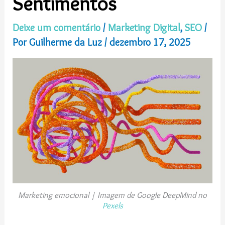
Sentimentos
Deixe um comentário
/
Marketing Digital
,
SEO
/
Por
Guilherme da Luz
/
dezembro 17, 2025
Marketing emocional | Imagem de Google DeepMind no
Pexels