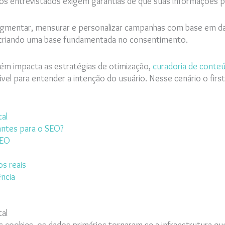
dos entrevistados exigem garantias de que suas informações p
egmentar, mensurar e personalizar campanhas com base em da
 criando uma base fundamentada no consentimento.
ém impacta as estratégias de otimização,
curadoria de conte
ável para entender a intenção do usuário. Nesse cenário o first
tal
antes para o SEO?
SEO
s reais
ncia
s
tal