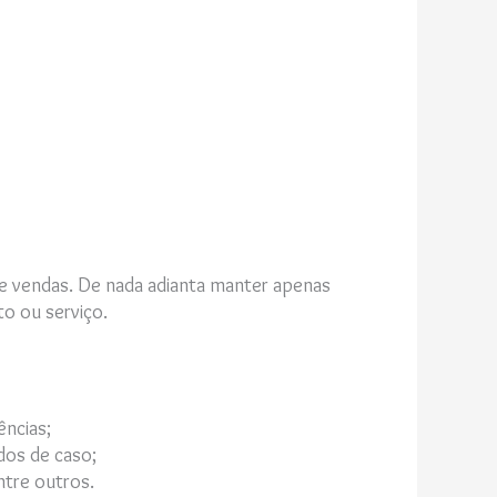
l de vendas. De nada adianta manter apenas
to ou serviço.
ências;
udos de caso;
ntre outros.