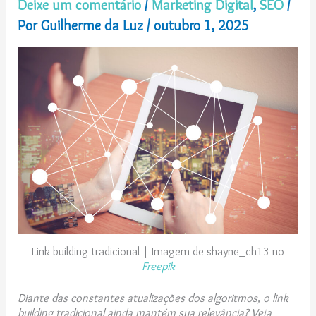
Deixe um comentário
/
Marketing Digital
,
SEO
/
Por
Guilherme da Luz
/
outubro 1, 2025
Link building tradicional | Imagem de shayne_ch13 no
Freepik
Diante das constantes atualizações dos algoritmos, o link
building tradicional ainda mantém sua relevância? Veja