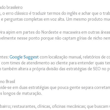
do brasileiro
, o erro clássico é traduzir termos do inglês e achar que o tra
os e perguntas completas em voz alta. Um mesmo produto mu
ira aipim em partes do Nordeste e macaxeira em outras área
avelmente nesse ponto porque não captam gírias de nicho ne
ontes:
Google Suggest
com localização manual, relatórios de c
is com times de atendimento ao cliente para entender quais te
também altera a própria divisão das estratégias de SEO no p
no Brasil
 divide-se em duas estratégias que pouca gente separa corre
zos longos de maturação.
bairro; restaurantes, clínicas, oficinas mecânicas; que buscam