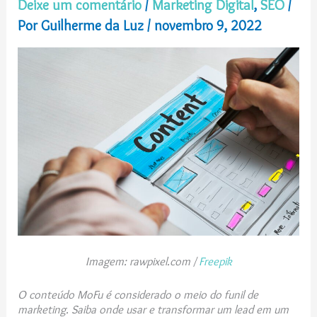
Deixe um comentário
/
Marketing Digital
,
SEO
/
Por
Guilherme da Luz
/
novembro 9, 2022
Imagem: rawpixel.com /
Freepik
O conteúdo MoFu é considerado o meio do funil de
marketing. Saiba onde usar e transformar um lead em um