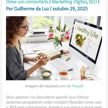
Deixe um comentário
/
Marketing Digital
,
SEO
/
Por
Guilherme da Luz
/
outubro 29, 2025
Imagem de rawpixel.com no
Freepik
Quer aparecer nos buscadores quando seus futuros
pacientes pesquisarem sobre nutrição? Descubra como usar
o SEO para nutricionistas, fortaleça sua marca e atraia mais