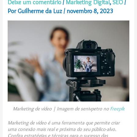
Deixe um comentário
/
Marketing Digital
,
SEO
/
Por
Guilherme da Luz
/
novembro 8, 2023
Marketing de vídeo |
Imagem de senivpetro no
Freepik
Marketing de vídeo é uma ferramenta que permite criar
uma conexão mais real e próxima do seu público-alvo.
Confira estratégias e técnicas para o sucesso das