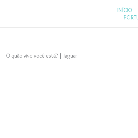
Ir
INÍCIO
para
PORT
o
conteúdo
O quão vivo você está? | Jaguar