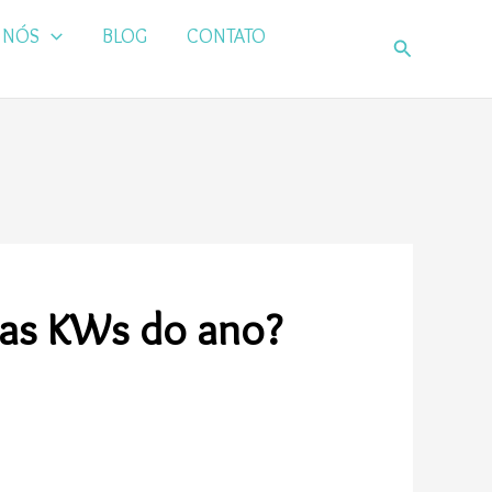
 NÓS
BLOG
CONTATO
Pesquisar
 as KWs do ano?