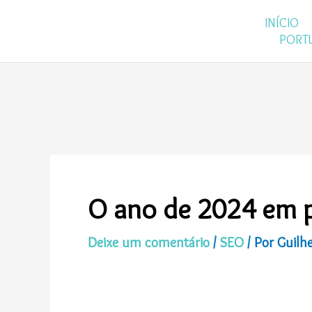
Ir
INÍCIO
para
PORT
o
conteúdo
O ano de 2024 em p
Deixe um comentário
/
SEO
/ Por
Guilh