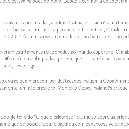
já que estava na boca do povo. Desde a cerimônia de abertura
tivas mais procuradas, a primeiríssima colocada é a multi-meda
rmos de busca na internet, superando, entre outros, Donald Tr
e em 2024 fez um show na praia de Copacabana aberto ao púb
tiveram estritamente relacionadas ao mundo esportivo. O mais
 Diferente das Olimpíadas, porém, que atraíam buscas para 
e seleções em geral.
vos extras que merecem ser destacados incluem a Copa Améric
osamente, um não-brasileiro: Memphis Depay, holandês craque 
Google ter sido “
O que é calabreso” diz muito sobre as priori
 meme que se popularizou (e saturou com espantosa velocidad